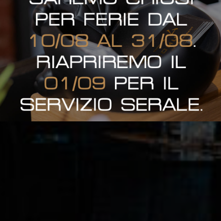
HOMU = SENTIRSI A CASA
✻
Scegli ciò che ami
Ama ciò che scegli