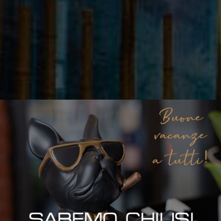
B
envenuto / Welco
HOME SWEET HOMU