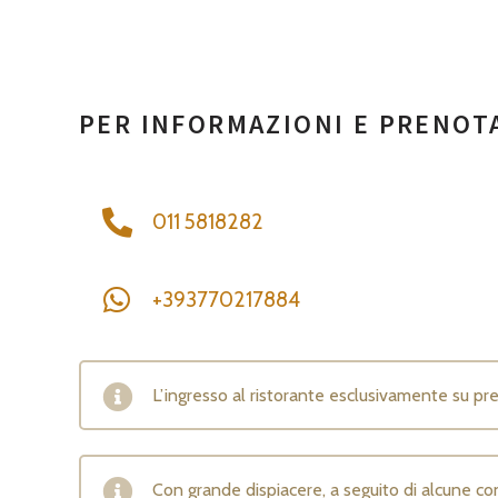
PER INFORMAZIONI E PRENOT
011 5818282
+393770217884
L’ingresso al ristorante esclusivamente su pr
Con grande dispiacere, a seguito di alcune cont