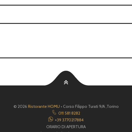
© 2026
Ristorante HOMU
• Corso Filippo Turati 9/A ,Torino
011 581 8282
+39 3770217884
ORARIO DI APERTURA