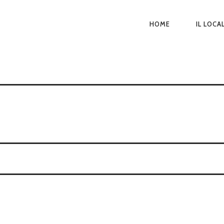
HOME
IL LOCA
NAVIGAZI
PRINCIPA